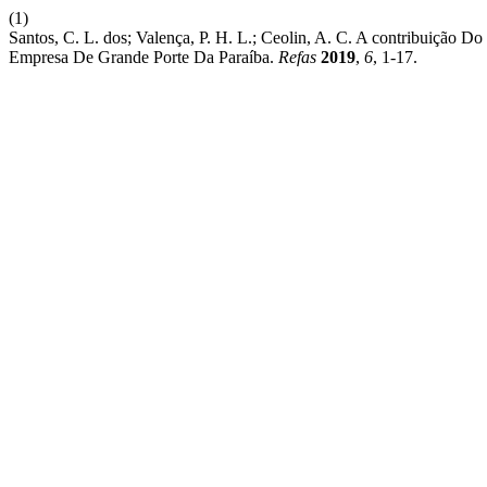
(1)
Santos, C. L. dos; Valença, P. H. L.; Ceolin, A. C. A contribuiçã
Empresa De Grande Porte Da Paraíba.
Refas
2019
,
6
, 1-17.