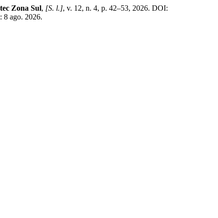
atec Zona Sul
,
[S. l.]
, v. 12, n. 4, p. 42–53, 2026. DOI:
 8 ago. 2026.