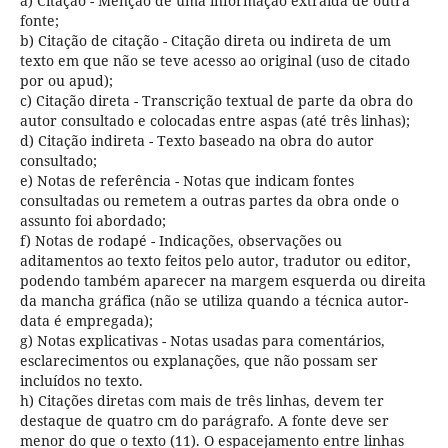
a) Citação - Menção de uma informação extraída de outra
fonte;
b) Citação de citação - Citação direta ou indireta de um
texto em que não se teve acesso ao original (uso de citado
por ou apud);
c) Citação direta - Transcrição textual de parte da obra do
autor consultado e colocadas entre aspas (até três linhas);
d) Citação indireta - Texto baseado na obra do autor
consultado;
e) Notas de referência - Notas que indicam fontes
consultadas ou remetem a outras partes da obra onde o
assunto foi abordado;
f) Notas de rodapé - Indicações, observações ou
aditamentos ao texto feitos pelo autor, tradutor ou editor,
podendo também aparecer na margem esquerda ou direita
da mancha gráfica (não se utiliza quando a técnica autor-
data é empregada);
g) Notas explicativas - Notas usadas para comentários,
esclarecimentos ou explanações, que não possam ser
incluídos no texto.
h) Citações diretas com mais de três linhas, devem ter
destaque de quatro cm do parágrafo. A fonte deve ser
menor do que o texto (11). O espacejamento entre linhas