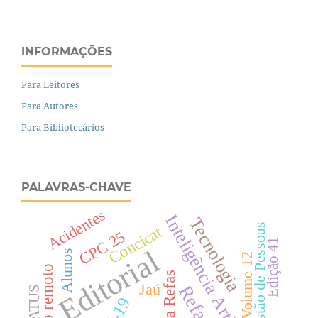
INFORMAÇÕES
Para Leitores
Para Autores
Para Bibliotecários
PALAVRAS-CHAVE
Acidentes
Inteligência Artificial
Tecnologia
Gestão de Pessoas
Concicat
CPC 25
Edição 41
Editorial
Alunos
Volume 12
Revista Refas
Jaú
Refas