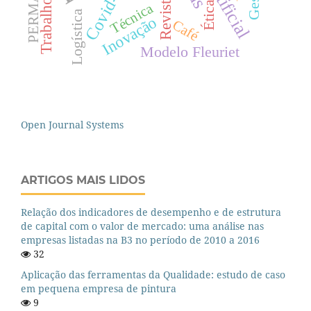
Trabalho remoto
PERMATUS
Covid-19
Ética
Técnica
Logística
Inovação
Café
Modelo Fleuriet
Open Journal Systems
ARTIGOS MAIS LIDOS
Relação dos indicadores de desempenho e de estrutura
de capital com o valor de mercado: uma análise nas
empresas listadas na B3 no período de 2010 a 2016
32
Aplicação das ferramentas da Qualidade: estudo de caso
em pequena empresa de pintura
9