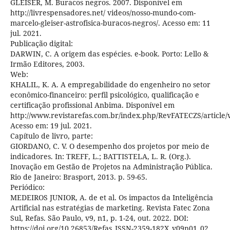
GLEISER, M. Buracos negros. 2007. Disponível em
http://livrespensadores.net/ videos/nosso-mundo-com-
marcelo-gleiser-astrofisica-buracos-negros/. Acesso em: 11
jul. 2021.
Publicação digital:
DARWIN, C. A origem das espécies. e-book. Porto: Lello &
Irmão Editores, 2003.
Web:
KHALIL, K. A. A empregabilidade do engenheiro no setor
econômico-financeiro: perfil psicológico, qualificação e
certificação profissional Anbima. Disponível em
http://www.revistarefas.com.br/index.php/RevFATECZS/article/
Acesso em: 19 jul. 2021.
Capítulo de livro, parte:
GIORDANO, C. V. O desempenho dos projetos por meio de
indicadores. In: TREFF, L.; BATTISTELA, L. R. (Org.).
Inovação em Gestão de Projetos na Administração Pública.
Rio de Janeiro: Brasport, 2013. p. 59-65.
Periódico:
MEDEIROS JUNIOR, A. de et al. Os impactos da Inteligência
Artificial nas estratégias de marketing. Revista Fatec Zona
Sul, Refas. São Paulo, v9, n1, p. 1-24, out. 2022. DOI:
https://doi.org/10.26853/Refas_ISSN-2359-182X_v09n01_02.