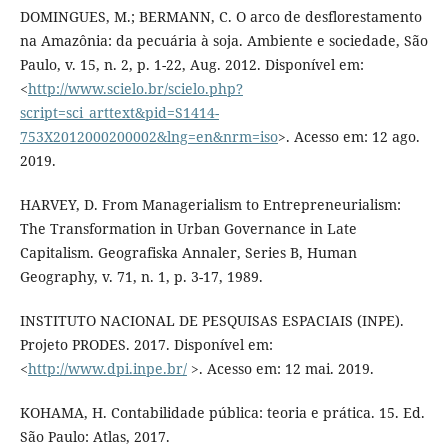
DOMINGUES, M.; BERMANN, C. O arco de desflorestamento
na Amazônia: da pecuária à soja. Ambiente e sociedade, São
Paulo, v. 15, n. 2, p. 1-22, Aug. 2012. Disponível em:
<
http://www.scielo.br/scielo.php?
script=sci_arttext&pid=S1414-
753X2012000200002&lng=en&nrm=iso
>. Acesso em: 12 ago.
2019.
HARVEY, D. From Managerialism to Entrepreneurialism:
The Transformation in Urban Governance in Late
Capitalism. Geografiska Annaler, Series B, Human
Geography, v. 71, n. 1, p. 3-17, 1989.
INSTITUTO NACIONAL DE PESQUISAS ESPACIAIS (INPE).
Projeto PRODES. 2017. Disponível em:
<
http://www.dpi.inpe.br/
>. Acesso em: 12 mai. 2019.
KOHAMA, H. Contabilidade pública: teoria e prática. 15. Ed.
São Paulo: Atlas, 2017.