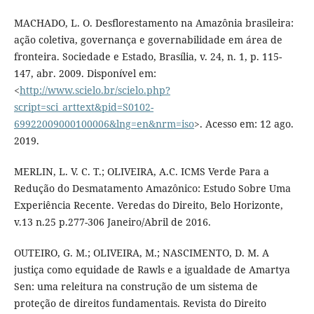
MACHADO, L. O. Desflorestamento na Amazônia brasileira:
ação coletiva, governança e governabilidade em área de
fronteira. Sociedade e Estado, Brasília, v. 24, n. 1, p. 115-
147, abr. 2009. Disponível em:
<
http://www.scielo.br/scielo.php?
script=sci_arttext&pid=S0102-
69922009000100006&lng=en&nrm=iso
>. Acesso em: 12 ago.
2019.
MERLIN, L. V. C. T.; OLIVEIRA, A.C. ICMS Verde Para a
Redução do Desmatamento Amazônico: Estudo Sobre Uma
Experiência Recente. Veredas do Direito, Belo Horizonte,
v.13 n.25 p.277-306 Janeiro/Abril de 2016.
OUTEIRO, G. M.; OLIVEIRA, M.; NASCIMENTO, D. M. A
justiça como equidade de Rawls e a igualdade de Amartya
Sen: uma releitura na construção de um sistema de
proteção de direitos fundamentais. Revista do Direito