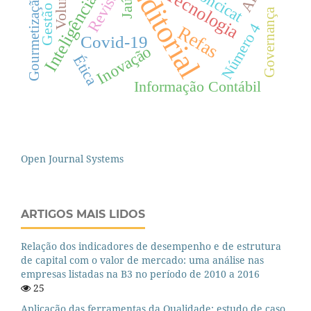
Inteligência Artificial
Editorial
Concicat
Tecnologia
Gourmetização
Jaú
Governança
Número 4
Refas
Covid-19
Inovação
Ética
Informação Contábil
Open Journal Systems
ARTIGOS MAIS LIDOS
Relação dos indicadores de desempenho e de estrutura
de capital com o valor de mercado: uma análise nas
empresas listadas na B3 no período de 2010 a 2016
25
Aplicação das ferramentas da Qualidade: estudo de caso