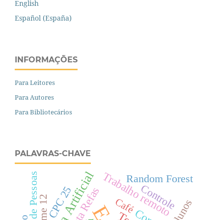
English
Español (España)
INFORMAÇÕES
Para Leitores
Para Autores
Para Bibliotecários
PALAVRAS-CHAVE
Trabalho remoto
Gestão de Pessoas
Random Forest
Controle
CPC 25
Revista Refas
Volume 12
Café
Alunos