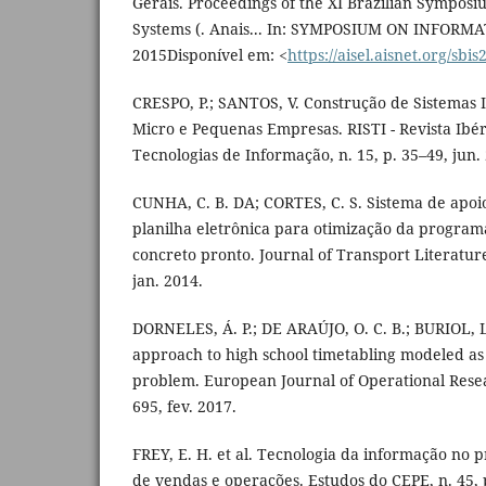
Gerais. Proceedings of the XI Brazilian Sympos
Systems (. Anais... In: SYMPOSIUM ON INFORM
2015Disponível em: <
https://aisel.aisnet.org/sbi
CRESPO, P.; SANTOS, V. Construção de Sistemas 
Micro e Pequenas Empresas. RISTI - Revista Ibér
Tecnologias de Informação, n. 15, p. 35–49, jun.
CUNHA, C. B. DA; CORTES, C. S. Sistema de apoi
planilha eletrônica para otimização da progra
concreto pronto. Journal of Transport Literature,
jan. 2014.
DORNELES, Á. P.; DE ARAÚJO, O. C. B.; BURIOL, 
approach to high school timetabling modeled a
problem. European Journal of Operational Resear
695, fev. 2017.
FREY, E. H. et al. Tecnologia da informação no 
de vendas e operações. Estudos do CEPE, n. 45, p