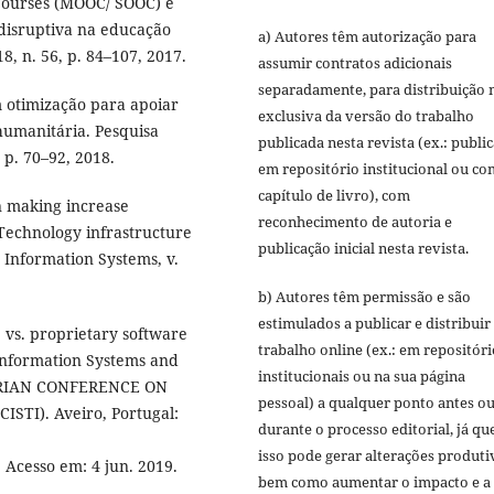
ourses (MOOC/ SOOC) e
disruptiva na educação
a) Autores têm autorização para
8, n. 56, p. 84–107, 2017.
assumir contratos adicionais
separadamente, para distribuição 
 otimização para apoiar
exclusiva da versão do trabalho
humanitária. Pesquisa
publicada nesta revista (ex.: publi
 p. 70–92, 2018.
em repositório institucional ou c
capítulo de livro), com
n making increase
reconhecimento de autoria e
Technology infrastructure
publicação inicial nesta revista.
 Information Systems, v.
b) Autores têm permissão e são
estimulados a publicar e distribuir
 vs. proprietary software
trabalho online (ex.: em repositóri
Information Systems and
institucionais ou na sua página
IBERIAN CONFERENCE ON
pessoal) a qualquer ponto antes o
I). Aveiro, Portugal:
durante o processo editorial, já qu
isso pode gerar alterações produti
. Acesso em: 4 jun. 2019.
bem como aumentar o impacto e a