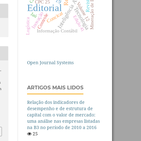
Inteligência Artificial
Mineração de Dados
CPC 25
Volume 12
Editorial
Tecnologia
Concicat
Inovação
Jaú
Controle
Edição 41
Logística
Informação Contábil
Open Journal Systems
.
s
ARTIGOS MAIS LIDOS
m
Relação dos indicadores de
desempenho e de estrutura de
capital com o valor de mercado:
F
uma análise nas empresas listadas
na B3 no período de 2010 a 2016
25