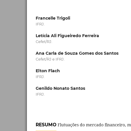
Francelle Trigoli
IFRJ.
Letícia Ali Figueiredo Ferreira
Cefet/RJ.
Ana Carla de Souza Gomes dos Santos
Cefet/RJ e IFRJ.
Elton Flach
IFRJ.
Genildo Nonato Santos
IFRJ.
RESUMO
Flutuações do mercado financeiro, m