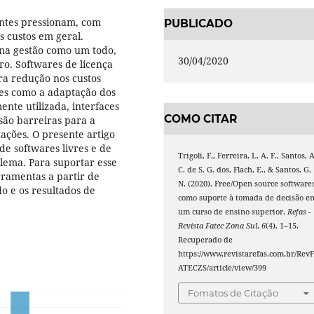
antes pressionam, com
PUBLICADO
s custos em geral.
 na gestão como um todo,
30/04/2020
o. Softwares de licença
ara redução nos custos
res como a adaptação dos
nte utilizada, interfaces
COMO CITAR
são barreiras para a
ações. O presente artigo
de softwares livres e de
Trigoli, F., Ferreira, L. A. F., Santos, A
lema. Para suportar esse
C. de S. G. dos, Flach, E., & Santos, G.
ramentas a partir de
N. (2020). Free/Open source software
do e os resultados de
como suporte à tomada de decisão e
um curso de ensino superior.
Refas -
Revista Fatec Zona Sul
,
6
(4), 1–15.
Recuperado de
https://www.revistarefas.com.br/Rev
ATECZS/article/view/399
Fomatos de Citação