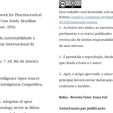
Este trabalho está licenciado sob 
work for Pharmaceutical
licença
Creative Commons Attribu
ase Study. Brazilian
4.0 International License
.
 mar. 2016.
1 - As fontes dos dados, as autoriz
pertinentes e os textos publicados
a sustentabilidade e
revista são de inteira responsabili
inar Internacional de
de seus autores.
2 - É permitida a reprodução, desd
 7. ed. Rio de Janeiro:
que citada a fonte e o autor.
3 - Após o artigo aprovado, o autor
Intelligence Open Source
principal deverá enviar declaração
 Inteligência Competitiva,
conforme o modelo:
Refas - Revista Fatec Zona Sul
S. Adoption of open
hnology sector in Minas
Autorização par publicação