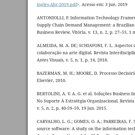
Ingles-Abr-2019.pdf
>. Acesso em: 3 jun. 2019
ANTONIOLLI, P. Information Technology Frame
Supply Chain Demand Management: a Brazilian C
Business Review, Vitória, v. 13, n. 2, p. 27–55, 1
ALMEIDA, M. A. DE; SCHIAVONI, F. L. Aspectos d
colaboração na arte digital. Revista Interdiscipl
Antes Visuais, v. 5, n. 1, p. 14, 2018.
BAZERMAN, M. H.; MOORE, D. Processo Decisório.
Elsevier, 2010.
BERTOLINI, A. V. A. G. et al. Soluções Business 
No Suporte À Estratégia Organizacional. Revista
v. 5, n. 2, p. 40-59–59, 19 jun. 2015.
CARVALHO, L. G.; GOMES, O. A.; PARREIRAS, F. 
source software: A study on the information tec