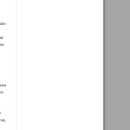
não-
car
omo
 seu
os
u
e
vas,