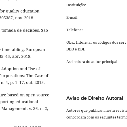
Instituição:
or quality education.
E-mail:
05387, nov. 2018.
Telefone:
tomada de decisões. São
Obs.: Informar os códigos dos serv
DDD e DDI.
ty timetabling. European
 35–45, abr. 2018.
Assinatura do autor principal:
___________________________________
 Adoption and Use of
orporations: The Case of
. 4, p. 1–17, out. 2015.
ture based on open source
Aviso de Direito Autoral
porting educational
n Management, v. 36, n. 2,
Autores que publicam nesta revist
concordam com os seguintes termo