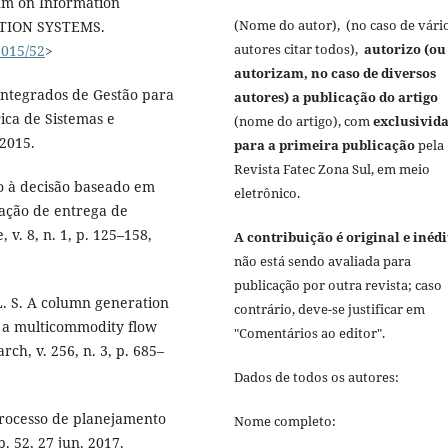
ium on Information
(Nome do autor), (no caso de vári
ATION SYSTEMS.
autores citar todos),
autorizo (ou
s2015/52
>
autorizam, no caso de diversos
Integrados de Gestão para
autores) a publicação do artigo
ica de Sistemas e
(nome do artigo), com
exclusivid
 2015.
para a primeira publicação
pela
Revista Fatec Zona Sul, em meio
o à decisão baseado em
eletrônico.
mação de entrega de
 v. 8, n. 1, p. 125–158,
A contribuição é original e inédi
não está sendo avaliada para
publicação por outra revista; caso
L. S. A column generation
contrário, deve-se justificar em
s a multicommodity flow
"Comentários ao editor".
ch, v. 256, n. 3, p. 685–
Dados de todos os autores:
processo de planejamento
Nome completo:
. 52, 27 jun. 2017.