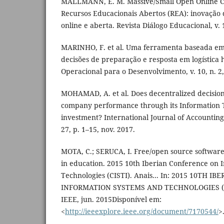
MALLMANN, E. M. Massive/Small Open Online C
Recursos Educacionais Abertos (REA): inovação 
online e aberta. Revista Diálogo Educacional, v. 1
MARINHO, F. et al. Uma ferramenta baseada em
decisões de preparação e resposta em logística 
Operacional para o Desenvolvimento, v. 10, n. 2,
MOHAMAD, A. et al. Does decentralized decisio
company performance through its Information 
investment? International Journal of Accounting
27, p. 1–15, nov. 2017.
MOTA, C.; SERUCA, I. Free/open source software
in education. 2015 10th Iberian Conference on 
Technologies (CISTI). Anais... In: 2015 10TH 
INFORMATION SYSTEMS AND TECHNOLOGIES (CIST
IEEE, jun. 2015Disponível em:
<
http://ieeexplore.ieee.org/document/7170544/
>