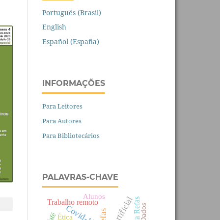
Português (Brasil)
English
Español (España)
INFORMAÇÕES
Para Leitores
Para Autores
Para Bibliotecários
PALAVRAS-CHAVE
Alunos
Revista Refas
Trabalho remoto
Covid-19
Refas
Café
Ética