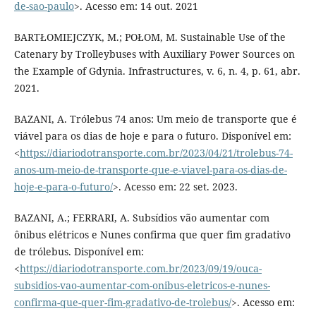
de-sao-paulo
>. Acesso em: 14 out. 2021
BARTŁOMIEJCZYK, M.; POŁOM, M. Sustainable Use of the
Catenary by Trolleybuses with Auxiliary Power Sources on
the Example of Gdynia. Infrastructures, v. 6, n. 4, p. 61, abr.
2021.
BAZANI, A. Trólebus 74 anos: Um meio de transporte que é
viável para os dias de hoje e para o futuro. Disponível em:
<
https://diariodotransporte.com.br/2023/04/21/trolebus-74-
anos-um-meio-de-transporte-que-e-viavel-para-os-dias-de-
hoje-e-para-o-futuro/
>. Acesso em: 22 set. 2023.
BAZANI, A.; FERRARI, A. Subsídios vão aumentar com
ônibus elétricos e Nunes confirma que quer fim gradativo
de trólebus. Disponível em:
<
https://diariodotransporte.com.br/2023/09/19/ouca-
subsidios-vao-aumentar-com-onibus-eletricos-e-nunes-
confirma-que-quer-fim-gradativo-de-trolebus/
>. Acesso em: