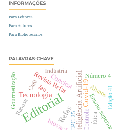
INFORMAÇÕES
Para Leitores
Para Autores
Para Bibliotecários
PALAVRAS-CHAVE
Indústria
Revista Refas
Inteligência Artificial
Gourmetização
Número 4
Concicat
Café
Covid-19
Jaú
Alunos
Edição 41
Editorial
Tecnologia
Ensino superior
Babosa
Refas
Controle
CPC 25
Ética
Inovação