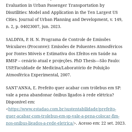
Evaluation in Urban Passenger Transportation by
Disutilities: Model and Application in the Ten Largest US
Cities. Journal of Urban Planning and Development, v. 149,
n. 2, p. 04023007, jun. 2023.
SALDIVA, P. H. N. Programa de Controle de Emissões
Veiculares (Proconve): Emissões de Poluentes Atmosféricos
por Fontes Móveis e Estimativa dos Efeitos em Saúde na
RMSP – cenário atual e projeções. PhD Thesis—São Paulo:
USP/Faculdade de Medicina/Laboratório de Poluição
Atmosférica Experimental, 2007.
SANT’ANNA, E. Prefeito quer acabar com trólebus em SP:
vale a pena abandonar ônibus ligados à rede elétrica?
Disponível em:
<
https://www.estadao.com.br/sustentabilidade/prefeito-
quer-acabar-com-trolebus-em-sp-vale-a-pena-colocar-fim-
nos-onibus-ligados-a-rede-eletrica/
>. Acesso em: 22 set. 2023.