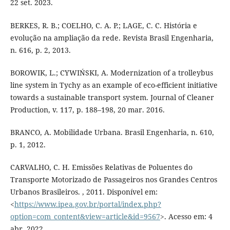
22 set. 2023.
BERKES, R. B.; COELHO, C. A. P.; LAGE, C. C. História e
evolução na ampliação da rede. Revista Brasil Engenharia,
n. 616, p. 2, 2013.
BOROWIK, L.; CYWIŃSKI, A. Modernization of a trolleybus
line system in Tychy as an example of eco-efficient initiative
towards a sustainable transport system. Journal of Cleaner
Production, v. 117, p. 188–198, 20 mar. 2016.
BRANCO, A. Mobilidade Urbana. Brasil Engenharia, n. 610,
p. 1, 2012.
CARVALHO, C. H. Emissões Relativas de Poluentes do
Transporte Motorizado de Passageiros nos Grandes Centros
Urbanos Brasileiros. , 2011. Disponível em:
<
https://www.ipea.gov.br/portal/index.php?
option=com_content&view=article&id=9567
>. Acesso em: 4
abr. 2022