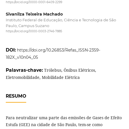
https://orcid.org/0000-0001-6409-2299
Sivanilza Teixeira Machado
Instituto Federal de Educação, Ciência e Tecnologia de São
Paulo, Campus Suzano
https://orcid.org/0000-0003-2746-7885
DOI:
https://doi.org/10.26853/Refas_ISSN-2359-
182X_v10n04_05
Palavras-chave:
Trólebus, Ônibus Elétricos,
Eletromobilidade, Mobilidade Elétrica
RESUMO
Para neutralizar uma parte das emissões de Gases de Efeito
Estufa (GEE) na cidade de São Paulo, tem-se como