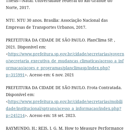
Thesis—Natal: Universidade Federal do Rio Grande do
Norte, 2017.
NTU. NTU 30 anos. Brasília: Associação Nacional das
Empresas de Transportes Urbanos, 2017.
PREFEITURA DA CIDADE DE SÃO PAULO. PlanClima SP. ,
2021. Disponível em:
<
https://www.prefeitura.sp.gov.br/cidade/secretarias/govern
o/secretaria_executiva_de_mudancas_climaticas/acesso_a_inf
ormacao/acoes_e_programas/planclimasp/index.php?
p=315991
>. Acesso em: 6 nov. 2021
PREFEITURA DA CIDADE DE SÃO PAULO. Frota Contratada.
Disponível em:
<
https://www.prefeitura.sp.gov.br/cidade/secretarias/mobili
dade/institucional/sptrans/acesso_a_informacao/index.php?
p=245214
>. Acesso em: 18 set. 2023.
RAYMUNDO, H.; REIS, J. G. M. How to Measure Performance