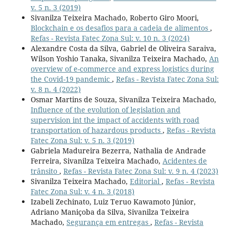
v. 5 n. 3 (2019)
Sivanilza Teixeira Machado, Roberto Giro Moori,
Blockchain e os desafios para a cadeia de alimentos
,
Refas - Revista Fatec Zona Sul: v. 10 n. 3 (2024)
Alexandre Costa da Silva, Gabriel de Oliveira Saraiva,
Wilson Yoshio Tanaka, Sivanilza Teixeira Machado,
An
overview of e-commerce and express logistics during
the Covid-19 pandemic
,
Refas - Revista Fatec Zona Sul:
v. 8 n. 4 (2022)
Osmar Martins de Souza, Sivanilza Teixeira Machado,
Influence of the evolution of legislation and
supervision int the impact of accidents with road
transportation of hazardous products
,
Refas - Revista
Fatec Zona Sul: v. 5 n. 3 (2019)
Gabriela Madureira Bezerra, Nathalia de Andrade
Ferreira, Sivanilza Teixeira Machado,
Acidentes de
trânsito
,
Refas - Revista Fatec Zona Sul: v. 9 n. 4 (2023)
Sivanilza Teixeira Machado,
Editorial
,
Refas - Revista
Fatec Zona Sul: v. 4 n. 3 (2018)
Izabeli Zechinato, Luiz Teruo Kawamoto Júnior,
Adriano Maniçoba da Silva, Sivanilza Teixeira
Machado,
Segurança em entregas
,
Refas - Revista