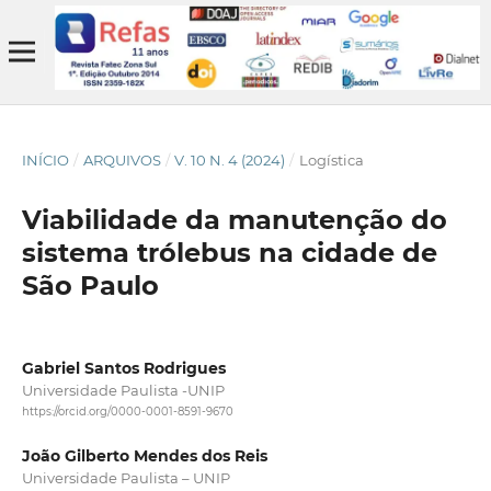
INÍCIO
/
ARQUIVOS
/
V. 10 N. 4 (2024)
/
Logística
Viabilidade da manutenção do
sistema trólebus na cidade de
São Paulo
Gabriel Santos Rodrigues
Universidade Paulista -UNIP
https://orcid.org/0000-0001-8591-9670
João Gilberto Mendes dos Reis
Universidade Paulista – UNIP