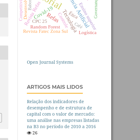
Inteligência Artificial
Desenvolvimento
Competitividade
Governança
Babosa
Revista Refas
Ensino superior
Covid-19
Tecnologia
Ética
Refas
Controle
CPC 25
Café
Random Forest
Revista Fatec Zona Sul
Logística
Open Journal Systems
ARTIGOS MAIS LIDOS
Relação dos indicadores de
desempenho e de estrutura de
capital com o valor de mercado:
uma análise nas empresas listadas
na B3 no período de 2010 a 2016
26