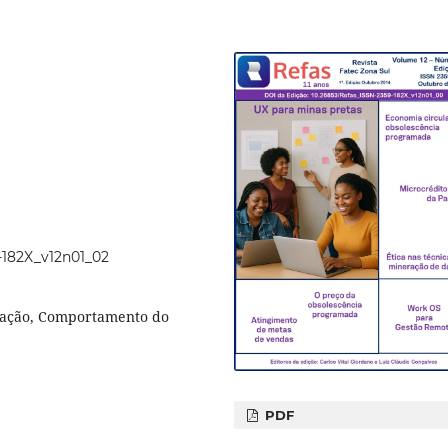
9-182X_v12n01_02
ização, Comportamento do
PDF