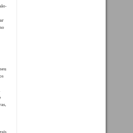
não-
car
omo
 seu
os
u
e
vas,
rais