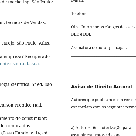
o de marketing. São Paulo:
Telefone:
in: técnicas de Vendas.
Obs.: Informar os códigos dos serv
DDD e DDI.
varejo. São Paulo: Atlas.
Assinatura do autor principal:
___________________________________
sua empresa? Recuperado
ente-espera-da-sua-
ia cientifica. 5ª ed. São
Aviso de Direito Autoral
Autores que publicam nesta revist
earson Prentice Hall.
concordam com os seguintes termo
rtamento do consumidor:
 de compra dos
a) Autores têm autorização para
,Passo Fundo, v. 14, ed.
assumir contratos adicionais