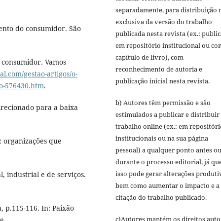
separadamente, para distribuição 
exclusiva da versão do trabalho
ento do consumidor. São
publicada nesta revista (ex.: publi
em repositório institucional ou c
capítulo de livro), com
o consumidor. Vamos
reconhecimento de autoria e
al.com/gestao-artigos/o-
publicação inicial nesta revista.
o-576430.htm
.
b) Autores têm permissão e são
direcionado para a baixa
estimulados a publicar e distribuir
trabalho online (ex.: em repositóri
institucionais ou na sua página
: organizações que
pessoal) a qualquer ponto antes o
durante o processo editorial, já qu
isso pode gerar alterações produti
, industrial e de serviços.
bem como aumentar o impacto e a
citação do trabalho publicado.
, p.115-116. In: Paixão
c)Autores mantém os direitos auto
e.