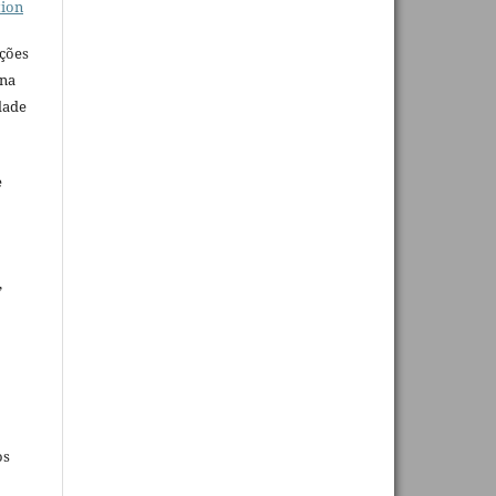
tion
ações
 na
dade
e
,
os