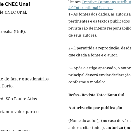
licença
Creative Commons Attribu
de CNEC Unaí
4.0 International License
.
de CNEC Unaí.
1 - As fontes dos dados, as autoriz
pertinentes e os textos publicados
revista são de inteira responsabili
asília (UnB).
de seus autores.
2 - É permitida a reprodução, desd
que citada a fonte e o autor.
3 - Após o artigo aprovado, o autor
principal deverá enviar declaração
e de fazer questionários.
conforme o modelo:
 Porto.
Refas - Revista Fatec Zona Sul
d. São Paulo: Atlas.
Autorização par publicação
criando valor para o
(Nome do autor), (no caso de vári
autores citar todos),
autorizo (ou