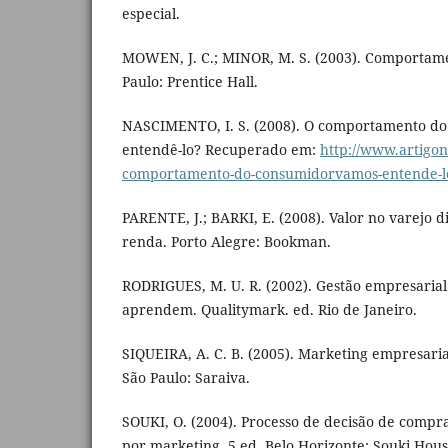
especial.
MOWEN, J. C.; MINOR, M. S. (2003). Comportam
Paulo: Prentice Hall.
NASCIMENTO, I. S. (2008). O comportamento d
entendê-lo? Recuperado em:
http://www.artigon
comportamento-do-consumidorvamos-entende-l
PARENTE, J.; BARKI, E. (2008). Valor no varejo 
renda. Porto Alegre: Bookman.
RODRIGUES, M. U. R. (2002). Gestão empresarial
aprendem. Qualitymark. ed. Rio de Janeiro.
SIQUEIRA, A. C. B. (2005). Marketing empresarial
São Paulo: Saraiva.
SOUKI, O. (2004). Processo de decisão de compra
por marketing, 5.ed. Belo Horizonte: Souki Hous