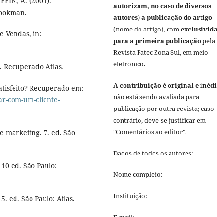
FFIN, A. (2001).
autorizam, no caso de diversos
Bookman.
autores) a publicação do artigo
(nome do artigo), com
exclusivid
e Vendas, in:
para a primeira publicação
pela
Revista Fatec Zona Sul, em meio
eletrônico.
a. Recuperado Atlas.
A contribuição é original e inédi
atisfeito? Recuperado em:
não está sendo avaliada para
ar-com-um-cliente-
publicação por outra revista; caso
contrário, deve-se justificar em
"Comentários ao editor".
e marketing. 7. ed. São
Dados de todos os autores:
10 ed. São Paulo:
Nome completo:
Instituição:
. ed. São Paulo: Atlas.
E-mail: