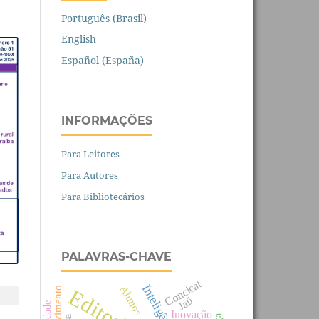
Português (Brasil)
English
Español (España)
INFORMAÇÕES
Para Leitores
Para Autores
Para Bibliotecários
PALAVRAS-CHAVE
Concicat
Alunos
Editorial
Jaú
Inovação