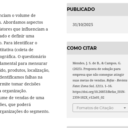
PUBLICADO
uenciam o volume de
. Abordamos aspectos
31/10/2025
fatores que influenciam a
ado e definir uma
. Para identificar o
COMO CITAR
tativa (coleta de
ográfica. O questionário
undamental para mensurar
Mendes, J. S. de B., & Campos, G.
(2025). Proposta de solução para
do, produtos, localização,
empresa que não consegue atingir
identificamos falhas na
suas metas de vendas.
Refas - Revista
rmite tomar decisões
Fatec Zona Sul
,
12
(1), 1–16.
a organização.
https://doi.org/10.26853/Refas_ISSN-
lume de vendas de uma
2359-182X_v12n01_02
ões, que poderá
Fomatos de Citação
organizações do segmento.