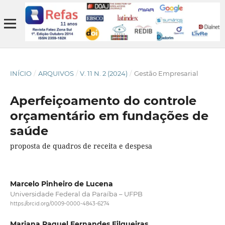
INÍCIO
/
ARQUIVOS
/
V. 11 N. 2 (2024)
/
Gestão Empresarial
Aperfeiçoamento do controle
orçamentário em fundações de
saúde
proposta de quadros de receita e despesa
Marcelo Pinheiro de Lucena
Universidade Federal da Paraíba – UFPB
https://orcid.org/0009-0000-4843-6274
Mariana Raquel Fernandes Filgueiras