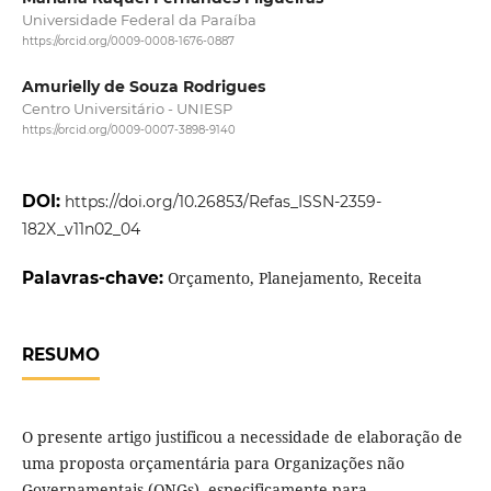
Universidade Federal da Paraíba
https://orcid.org/0009-0008-1676-0887
Amurielly de Souza Rodrigues
Centro Universitário - UNIESP
https://orcid.org/0009-0007-3898-9140
DOI:
https://doi.org/10.26853/Refas_ISSN-2359-
182X_v11n02_04
Palavras-chave:
Orçamento, Planejamento, Receita
RESUMO
O presente artigo justificou a necessidade de elaboração de
uma proposta orçamentária para Organizações não
Governamentais (ONGs), especificamente para