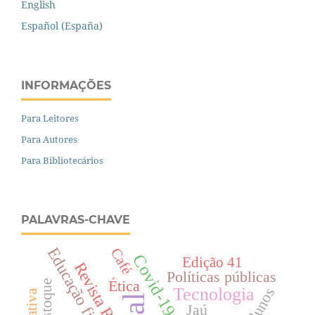
English
Español (España)
INFORMAÇÕES
Para Leitores
Para Autores
Para Bibliotecários
PALAVRAS-CHAVE
Educação financeira
Café
Covid-19
Edição 41
Revista Refas
Políticas públicas
Ética
Tecnologia
Alunos
Jaú