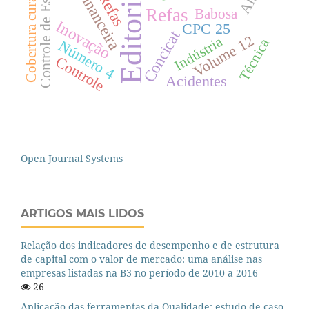
Controle de Estoque
Cobertura curativa
Editorial
Refas
Babosa
Inovação
CPC 25
Concicat
Volume 12
Indústria
Técnica
Número 4
Controle
Acidentes
Open Journal Systems
ARTIGOS MAIS LIDOS
Relação dos indicadores de desempenho e de estrutura
de capital com o valor de mercado: uma análise nas
empresas listadas na B3 no período de 2010 a 2016
26
Aplicação das ferramentas da Qualidade: estudo de caso