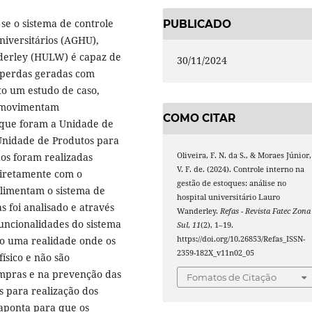
 se o sistema de controle
PUBLICADO
niversitários (AGHU),
nderley (HULW) é capaz de
30/11/2024
 perdas geradas com
ito um estudo de caso,
 movimentam
COMO CITAR
 que foram a Unidade de
Unidade de Produtos para
Oliveira, F. N. da S., & Moraes Júnior,
dos foram realizadas
V. F. de. (2024). Controle interno na
diretamente com o
gestão de estoques: análise no
alimentam o sistema de
hospital universitário Lauro
s foi analisado e através
Wanderley.
Refas - Revista Fatec Zona
funcionalidades do sistema
Sul
,
11
(2), 1–19.
https://doi.org/10.26853/Refas_ISSN-
o uma realidade onde os
2359-182X_v11n02_05
ísico e não são
ompras e na prevenção das
Fomatos de Citação
 para realização dos
 aponta para que os