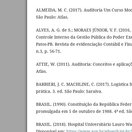
ALMEIDA, M. C. (2017). Auditoria Um Curso Mod
São Paulo: Atlas.
ALVES, A. G. de S.; MORAES JÚNIOR, V. F. (2016, s
Controle Interno da Gestão Pública do Poder Ex
Patos-PB. Revista de evidenciação Contábil e Fina
n.3, p. 56-71.
ATTIE, W. (2011). Auditoria: Conceitos e aplicaçõ
Atlas.
BARBIERI, J. C. MACHLINE, C. (2017). Logística h
prática. 3. ed. São Paulo: Saraiva.
BRASIL. (1990). Constituição da República Federa
promulgada em 5 de outubro de 1988. 4ª ed. São
BRASIL. (2018). Hospital Universitário Lauro Wan
Disponível em:
https://www.gov.br/ebserh/pt-br/