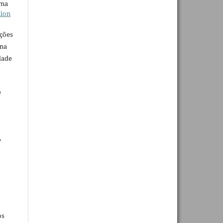
uma
tion
ações
 na
dade
e
,
os