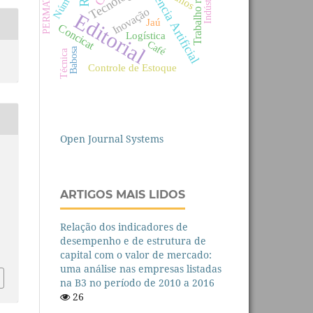
Inteligência Artificial
Trabalho remoto
Tecnologia
PERMATUS
Indústria
Inovação
Editorial
Jaú
Concicat
Logística
Café
Babosa
Técnica
Controle de Estoque
Open Journal Systems
ARTIGOS MAIS LIDOS
Relação dos indicadores de
desempenho e de estrutura de
capital com o valor de mercado:
uma análise nas empresas listadas
na B3 no período de 2010 a 2016
26