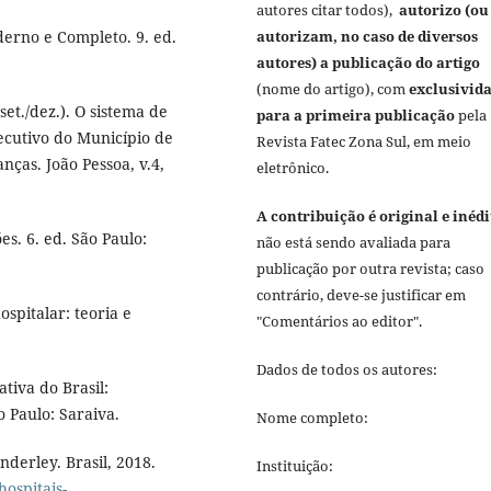
autores citar todos),
autorizo (ou
erno e Completo. 9. ed.
autorizam, no caso de diversos
autores) a publicação do artigo
(nome do artigo), com
exclusivid
et./dez.). O sistema de
para a primeira publicação
pela
ecutivo do Município de
Revista Fatec Zona Sul, em meio
nças. João Pessoa, v.4,
eletrônico.
A contribuição é original e inédi
es. 6. ed. São Paulo:
não está sendo avaliada para
publicação por outra revista; caso
contrário, deve-se justificar em
ospitalar: teoria e
"Comentários ao editor".
Dados de todos os autores:
tiva do Brasil:
 Paulo: Saraiva.
Nome completo:
derley. Brasil, 2018.
Instituição:
hospitais-