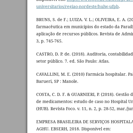
universitarios/regiao-nordeste/hulw-ufpb
.
BRUNS, S. de F.; LUIZA. V. L.; OLIVEIRA, E. A. (2
farmacêutica em municípios do estado da Paraíb
aplicação de recursos públicos. Revista de Admini
3, p. 745-765.
CASTRO, D. P. de. (2018). Auditoria, contabilida
setor público. 7. ed. São Paulo: Atlas.
CAVALLINI, M. E. (2010) Farmácia hospitalar. Pa
Barueri, SP : Manole.
COSTA, C. D. F. & GUARNIERI, P. (2018). Gestão 
de medicamentos: estudo de caso no Hospital Uni
(HUB). Revista Foco. v. 11, n. 2, p. 28-52, mar./ju
EMPRESA BRASILEIRA DE SERVIÇOS HOSPITALAR
AGHU. EBSERH, 2018. Disponível em: