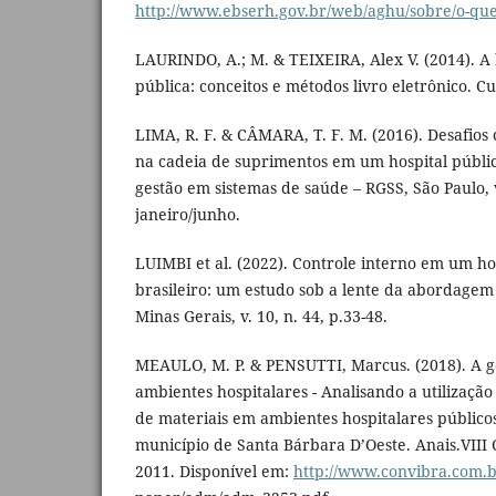
http://www.ebserh.gov.br/web/aghu/sobre/o-que
LAURINDO, A.; M. & TEIXEIRA, Alex V. (2014). A 
pública: conceitos e métodos livro eletrônico. Cu
LIMA, R. F. & CÂMARA, T. F. M. (2016). Desafio
na cadeia de suprimentos em um hospital público
gestão em sistemas de saúde – RGSS, São Paulo, vo
janeiro/junho.
LUIMBI et al. (2022). Controle interno em um hos
brasileiro: um estudo sob a lente da abordagem 
Minas Gerais, v. 10, n. 44, p.33-48.
MEAULO, M. P. & PENSUTTI, Marcus. (2018). A g
ambientes hospitalares - Analisando a utilizaçã
de materiais em ambientes hospitalares públicos
município de Santa Bárbara D’Oeste. Anais.VII
2011. Disponível em:
http://www.convibra.com.b