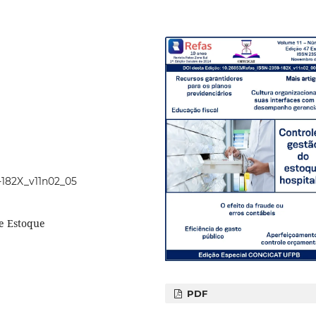
9-182X_v11n02_05
de Estoque
PDF