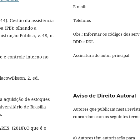
E-mail:
014). Gestão da assistência
Telefone:
a (PB): olhando a
Obs.: Informar os códigos dos serv
stração Pública, v. 48, n.
DDD e DDI.
Assinatura do autor principal:
de e controle interno no
___________________________________
lacowBisson. 2. ed.
Aviso de Direito Autoral
da aquisição de estoques
versitário de Brasília
Autores que publicam nesta revist
n.
concordam com os seguintes termo
ES. (2018).O que é o
a) Autores têm autorização para