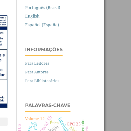
Português (Brasil)
English
Español (España)
INFORMAÇÕES
Para Leitores
Para Autores
Para Bibliotecários
PALAVRAS-CHAVE
Covid-19
Volume 12
Ética
Número 4
CPC 25
Refas
Alunos