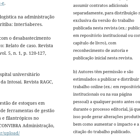
-e
.
assumir contratos adicionais
separadamente, para distribuição 
logística na administração
exclusiva da versão do trabalho
ritiba: InterSaberes.
publicada nesta revista (ex.: publi
em repositório institucional ou c
s com o desabastecimento
capítulo de livro), com
: Relato de caso. Revista
reconhecimento de autoria e
l. 5, n. 1, p. 120-127,
publicação inicial nesta revista.
b) Autores têm permissão e são
pital universitário
estimulados a publicar e distribuir
da Intosai. Revista RAGC,
trabalho online (ex.: em repositóri
institucionais ou na sua página
pessoal) a qualquer ponto antes o
estão de estoques em
durante o processo editorial, já qu
o de ferramentas de gestão
isso pode gerar alterações produti
 e filantrópicos no
bem como aumentar o impacto e a
I CONVIBRA Administração,
citação do trabalho publicado.
r/upload/