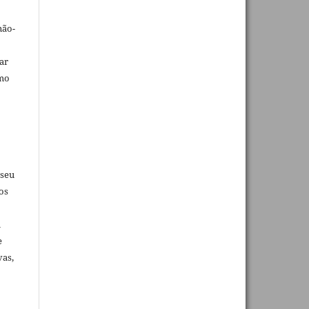
não-
car
omo
 seu
os
u
e
vas,