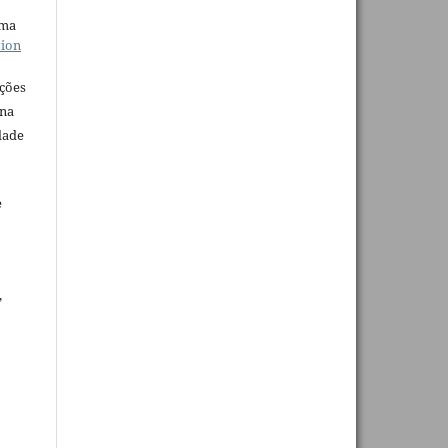
uma
tion
ações
 na
dade
e
,