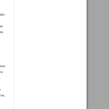
não-
car
omo
 seu
os
u
e
vas,