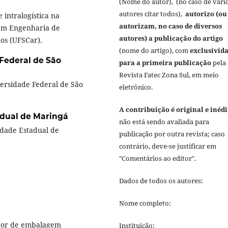
(Nome do autor), (no caso de vári
autores citar todos),
autorizo (ou
 intralogística na
autorizam, no caso de diversos
 em Engenharia de
autores) a publicação do artigo
os (UFSCar).
(nome do artigo), com
exclusivid
Federal de São
para a primeira publicação
pela
Revista Fatec Zona Sul, em meio
rsidade Federal de São
eletrônico.
A contribuição é original e inédi
adual de Maringá
não está sendo avaliada para
idade Estadual de
publicação por outra revista; caso
contrário, deve-se justificar em
"Comentários ao editor".
Dados de todos os autores:
Nome completo:
etor de embalagem
Instituição: