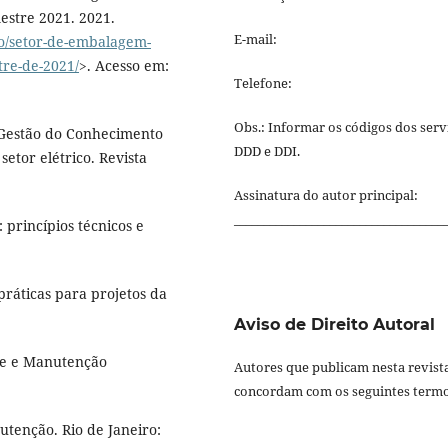
estre 2021. 2021.
E-mail:
o/setor-de-embalagem-
tre-de-2021/
>. Acesso em:
Telefone:
Obs.: Informar os códigos dos serv
 Gestão do Conhecimento
DDD e DDI.
etor elétrico. Revista
Assinatura do autor principal:
___________________________________
princípios técnicos e
práticas para projetos da
Aviso de Direito Autoral
ade e Manutenção
Autores que publicam nesta revist
concordam com os seguintes termo
tenção. Rio de Janeiro: