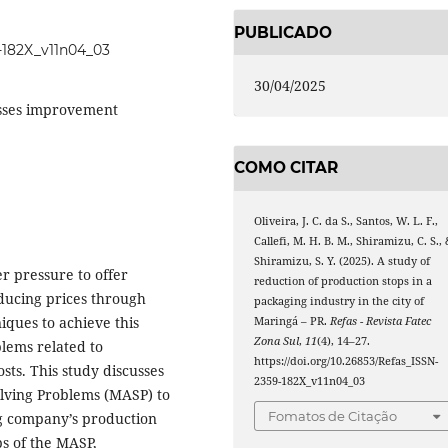
PUBLICADO
9-182X_v11n04_03
30/04/2025
sses improvement
COMO CITAR
Oliveira, J. C. da S., Santos, W. L. F.,
Callefi, M. H. B. M., Shiramizu, C. S.,
Shiramizu, S. Y. (2025). A study of
r pressure to offer
reduction of production stops in a
educing prices through
packaging industry in the city of
iques to achieve this
Maringá – PR.
Refas - Revista Fatec
Zona Sul
,
11
(4), 14–27.
blems related to
https://doi.org/10.26853/Refas_ISSN-
ts. This study discusses
2359-182X_v11n04_03
olving Problems (MASP) to
Fomatos de Citação
g company’s production
ps of the MASP,