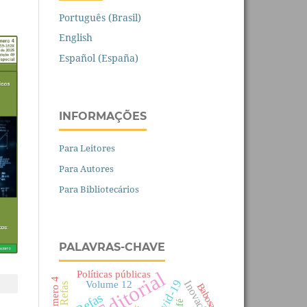
Português (Brasil)
English
Español (España)
INFORMAÇÕES
Para Leitores
Para Autores
Para Bibliotecários
PALAVRAS-CHAVE
Editorial
Políticas públicas
Número 4
Covid-19
Inovação
Volume 12
Babosa
Refas