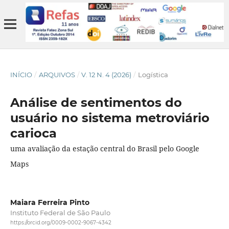
INÍCIO
/
ARQUIVOS
/
V. 12 N. 4 (2026)
/
Logística
Análise de sentimentos do
usuário no sistema metroviário
carioca
uma avaliação da estação central do Brasil pelo Google
Maps
Maiara Ferreira Pinto
Instituto Federal de São Paulo
https://orcid.org/0009-0002-9067-4342