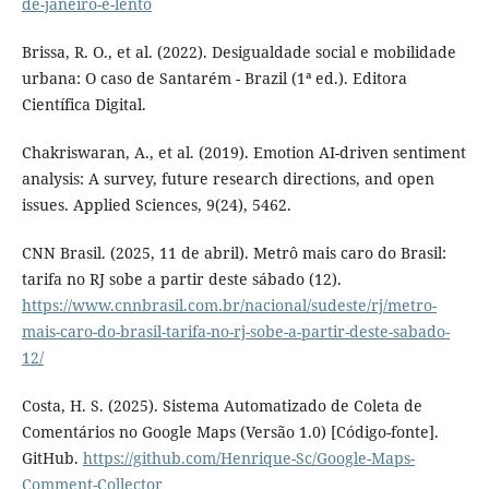
de-janeiro-e-lento
Brissa, R. O., et al. (2022). Desigualdade social e mobilidade
urbana: O caso de Santarém - Brazil (1ª ed.). Editora
Científica Digital.
Chakriswaran, A., et al. (2019). Emotion AI-driven sentiment
analysis: A survey, future research directions, and open
issues. Applied Sciences, 9(24), 5462.
CNN Brasil. (2025, 11 de abril). Metrô mais caro do Brasil:
tarifa no RJ sobe a partir deste sábado (12).
https://www.cnnbrasil.com.br/nacional/sudeste/rj/metro-
mais-caro-do-brasil-tarifa-no-rj-sobe-a-partir-deste-sabado-
12/
Costa, H. S. (2025). Sistema Automatizado de Coleta de
Comentários no Google Maps (Versão 1.0) [Código-fonte].
GitHub.
https://github.com/Henrique-Sc/Google-Maps-
Comment-Collector