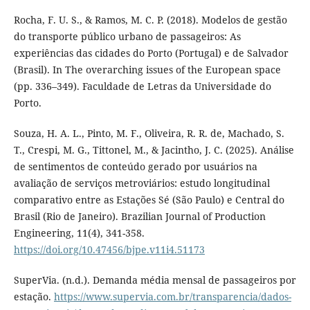
Rocha, F. U. S., & Ramos, M. C. P. (2018). Modelos de gestão
do transporte público urbano de passageiros: As
experiências das cidades do Porto (Portugal) e de Salvador
(Brasil). In The overarching issues of the European space
(pp. 336–349). Faculdade de Letras da Universidade do
Porto.
Souza, H. A. L., Pinto, M. F., Oliveira, R. R. de, Machado, S.
T., Crespi, M. G., Tittonel, M., & Jacintho, J. C. (2025). Análise
de sentimentos de conteúdo gerado por usuários na
avaliação de serviços metroviários: estudo longitudinal
comparativo entre as Estações Sé (São Paulo) e Central do
Brasil (Rio de Janeiro). Brazilian Journal of Production
Engineering, 11(4), 341-358.
https://doi.org/10.47456/bjpe.v11i4.51173
SuperVia. (n.d.). Demanda média mensal de passageiros por
estação.
https://www.supervia.com.br/transparencia/dados-