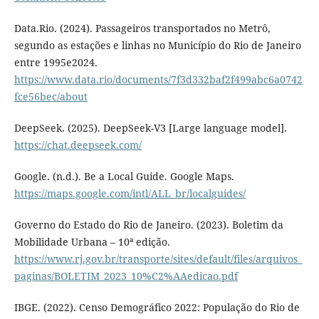
Data.Rio. (2024). Passageiros transportados no Metrô,
segundo as estações e linhas no Município do Rio de Janeiro
entre 1995e2024.
https://www.data.rio/documents/7f3d332baf2f499abc6a0742
fce56bec/about
DeepSeek. (2025). DeepSeek-V3 [Large language model].
https://chat.deepseek.com/
Google. (n.d.). Be a Local Guide. Google Maps.
https://maps.google.com/intl/ALL_br/localguides/
Governo do Estado do Rio de Janeiro. (2023). Boletim da
Mobilidade Urbana – 10ª edição.
https://www.rj.gov.br/transporte/sites/default/files/arquivos_
paginas/BOLETIM_2023_10%C2%AAedicao.pdf
IBGE. (2022). Censo Demográfico 2022: População do Rio de