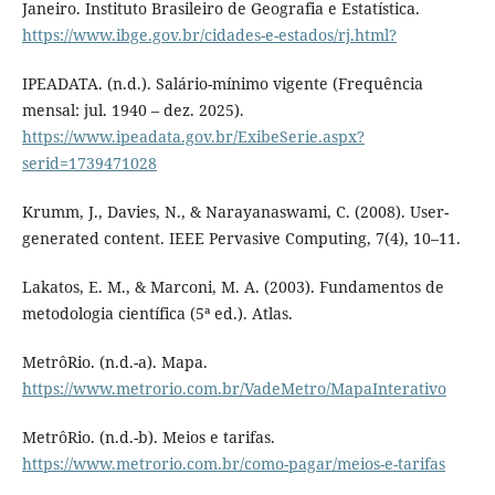
Janeiro. Instituto Brasileiro de Geografia e Estatística.
https://www.ibge.gov.br/cidades-e-estados/rj.html?
IPEADATA. (n.d.). Salário-mínimo vigente (Frequência
mensal: jul. 1940 – dez. 2025).
https://www.ipeadata.gov.br/ExibeSerie.aspx?
serid=1739471028
Krumm, J., Davies, N., & Narayanaswami, C. (2008). User-
generated content. IEEE Pervasive Computing, 7(4), 10–11.
Lakatos, E. M., & Marconi, M. A. (2003). Fundamentos de
metodologia científica (5ª ed.). Atlas.
MetrôRio. (n.d.-a). Mapa.
https://www.metrorio.com.br/VadeMetro/MapaInterativo
MetrôRio. (n.d.-b). Meios e tarifas.
https://www.metrorio.com.br/como-pagar/meios-e-tarifas