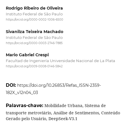
Rodrigo Ribeiro de Oliveira
Instituto Federal de São Paulo
https://orcid.org/0000-0002-1006-6500
Sivanilza Teixeira Machado
Instituto Federal de São Paulo
https://orcid.org/0000-0003-2746-7885
Mario Gabriel Crespi
Facultad de Ingeniería Universidade Nacional de La Plata
https://orcid.org/0009-0008-0146-5842
DOI:
https://doi.org/10.26853/Refas_ISSN-2359-
182X_v12n04_03
Palavras-chave:
Mobilidade Urbana, Sistema de
transporte metroviário, Análise de Sentimentos, Conteúdo
Gerado pelo Usuário, DeepSeek-V3.1