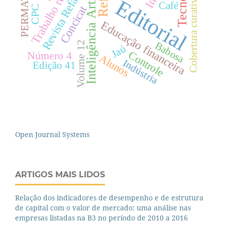
Inteligência Artificial
Trabalho remoto
PERMATUS
Refas
CPC 25
Revista Refas
Cobertura curativa
Editorial
Café
Concicat
Educação financeira
Volume 12
Babosa
Jaú
Controle
Número 4
Alunos
Indústria
Edição 41
Open Journal Systems
ARTIGOS MAIS LIDOS
Relação dos indicadores de desempenho e de estrutura
de capital com o valor de mercado: uma análise nas
empresas listadas na B3 no período de 2010 a 2016