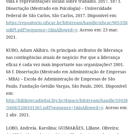
vida e representações sociais sobre trabalho. 2017. 187 f.
Dissertação (Mestrado em Psicologia) – Universidade
Federal de São Carlos, São Carlos, 2017. Disponível em:
https://repositorio.ufscar.br/bitstream/handle/ufscar/9053/Di
ssRPJ.pdf?sequence=1&isAllowed=y
. Acesso em: 23 mar.
2021.
KUBO, Adam Akihiro. Os principais atributos de liderança
nas contingências atuais de negócio: Por que a liderança
eficaz é cada vez mais importante nas organizações? 2001.
68 f. Dissertação (Mestrado em Administração de Empresas
- MBA) – Escola de Administração de Empresas de São
Paulo, Fundação Getúlio Vargas, São Paulo, 2001. Disponível
em:
http://bibliotecadigital.fgv.br/dspace/bitstream/handle/10438
/5668/1200101365.pdf?sequence=1&isAllowed=y
. Acesso em:
2 abr. 2021.
LOBO, Andreia. Karolina; GUIMARÃES, Liliane. Oliveira;