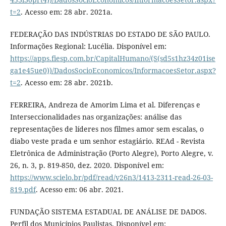
t=2
. Acesso em: 28 abr. 2021a.
FEDERAÇÃO DAS INDÚSTRIAS DO ESTADO DE SÃO PAULO.
Informações Regional: Lucélia. Disponível em:
https://apps.fiesp.com.br/CapitalHumano/(S(sd5s1hz34z01ise
ga1e45ue0))/DadosSocioEconomicos/InformacoesSetor.aspx?
t=2
. Acesso em: 28 abr. 2021b.
FERREIRA, Andreza de Amorim Lima et al. Diferenças e
Interseccionalidades nas organizações: análise das
representações de líderes nos filmes amor sem escalas, o
diabo veste prada e um senhor estagiário. REAd - Revista
Eletrônica de Administração (Porto Alegre), Porto Alegre, v.
26, n. 3, p. 819-850, dez. 2020. Disponível em:
https://www.scielo.br/pdf/read/v26n3/1413-2311-read-26-03-
819.pdf
. Acesso em: 06 abr. 2021.
FUNDAÇÃO SISTEMA ESTADUAL DE ANÁLISE DE DADOS.
Perfil dos Municípios Paulistas. Disponível em: