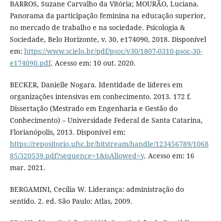
BARROS, Suzane Carvalho da Vitória; MOURÃO, Luciana.
Panorama da participação feminina na educação superior,
no mercado de trabalho e na sociedade. Psicologia &
Sociedade, Belo Horizonte, v. 30, e174090, 2018. Disponível
em:
https://www.scielo.br/pdf/psoc/v30/1807-0310-psoc-30-
e174090.pdf
. Acesso em: 10 out. 2020.
BECKER, Danielle Nogara. Identidade de líderes em
organizações intensivas em conhecimento. 2013. 172 f.
Dissertação (Mestrado em Engenharia e Gestão do
Conhecimento) – Universidade Federal de Santa Catarina,
Florianópolis, 2013. Disponível em:
https://repositorio.ufsc.br/bitstream/handle/123456789/1068
85/320539.pdf?sequence=1&isAllowed=y
. Acesso em: 16
mar. 2021.
BERGAMINI, Cecília W. Liderança: administração do
sentido. 2. ed. São Paulo: Atlas, 2009.