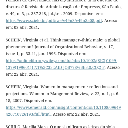
discurso? Revista de Administração de Empresas, São Paulo,
v. 49, n. 3, p. 337-348, jul./set. 2009. Disponível em:
https://www.scielo.br/pdf/rae/v49n3/v49n3a08.pdf
. Acesso
em: 02 abr. 2021.
SCHEIN, Virginia et al. Think manager–think male: a global
phenomenon? Journal of Organizational Behavior, v. 17,
issue 1, p. 33-41, jan. 1996. Disponível em:
https://onlinelibrary.wiley.com/doi/abs/10.1002/(SICI)1099-
1379(199601)17:1%3C33::AID-JOB778%3E3.0.CO;2-F
. Acesso
em: 22 abr. 2021.
SCHEIN, Virginia. Women in management: reflections and
projections. Women in Mangement Review, v. 22, n. 1, p. 6-
18, 2007. Disponível em:
https://www.emerald.com/insight/content/doi/10.1108/09649
420710726193/full/html
. Acesso em: 22 abr. 2021.
SCIULO, Marília Mara. O que significam as letras da sigla