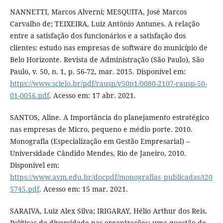
NANNETTI, Marcos Alverni; MESQUITA, José Marcos
Carvalho de; TEIXEIRA, Luiz Antônio Antunes. A relação
entre a satisfação dos funcionários e a satisfação dos
clientes: estudo nas empresas de software do município de
Belo Horizonte. Revista de Administração (São Paulo), São
Paulo, v. 50, n. 1, p. 56-72, mar. 2015. Disponível em:
https://www.scielo.br/pdf/rausp/v50n1/0080-2107-rausp-50-
01-0056.pdf
. Acesso em: 17 abr. 2021.
SANTOS, Aline. A Importância do planejamento estratégico
nas empresas de Micro, pequeno e médio porte. 2010.
Monografia (Especialização em Gestão Empresarial) –
Universidade Cândido Mendes, Rio de Janeiro, 2010.
Disponível em:
https://www.avm.edu.br/docpdf/monografias_publicadas/t20
5745.pdf
. Acesso em: 15 mar. 2021.
SARAIVA, Luiz Alex Silva; IRIGARAY, Hélio Arthur dos Reis.
Políticas de diversidade nas organizações: uma questão de