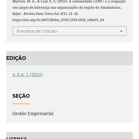
Martins, M. A., & Leal, E. S. (2021). A comunidade LGBT+ e a ocupação
em cargos de liderança nas organizações da região de Adamantina.
Refas - Revista Fatec Zona Sul
,
8
(1), 21–42.
https://doi.org/10.26853/Refas_ISSN-2359-182X_v08n01_04
Fomatos de Citação
EDIÇÃO
v. 8 n. 1 (2021)
SEÇÃO
Gestão Empresarial