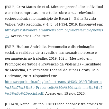
JESUS, Criza Matos de et al. Microempreendedor individual
e as microempresas: um estudo sobre a sua relevância
socioeconômica no município de Itacaré – Bahia Revista
Valore, Volta Redonda, v. 4, p. 341-354, 2019. Disponível em:
https://revistavalore.emnuvens.com.br/valore/article/view/3
75
. Acesso em: 16 abr. 2021.
JESUS, Hudson André de. Preconceito e discriminação
social: a realidade de travestis e transexuais no acesso e
permanência no trabalho. 2019. 102 f. (Mestrado em
Promoção de Saúde e Prevenção da Violência) – Faculdade
de Medicina, Universidade Federal de Minas Gerais, Belo
Horizonte, 2019. Disponível em:
https://repositorio.ufmg.br/bitstream/1843/31059/1/Disserta
%c3%a7%c3%a3o_Preconceito%20e%20discrimina%c3%a7
%c3%a3o%20social.pdf
. Acesso em: 15 nov. 2020.
JULIANI, Rafael Paulino. LGBTTrabalhadores: trajetórias de