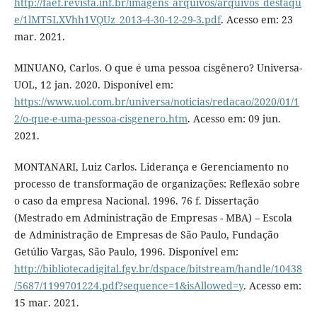
http://faef.revista.inf.br/imagens_arquivos/arquivos_destaqu
e/1lMT5LXVhh1VQUz_2013-4-30-12-29-3.pdf
. Acesso em: 23
mar. 2021.
MINUANO, Carlos. O que é uma pessoa cisgênero? Universa-
UOL, 12 jan. 2020. Disponível em:
https://www.uol.com.br/universa/noticias/redacao/2020/01/1
2/o-que-e-uma-pessoa-cisgenero.htm
. Acesso em: 09 jun.
2021.
MONTANARI, Luiz Carlos. Liderança e Gerenciamento no
processo de transformação de organizações: Reflexão sobre
o caso da empresa Nacional. 1996. 76 f. Dissertação
(Mestrado em Administração de Empresas - MBA) – Escola
de Administração de Empresas de São Paulo, Fundação
Getúlio Vargas, São Paulo, 1996. Disponível em:
http://bibliotecadigital.fgv.br/dspace/bitstream/handle/10438
/5687/1199701224.pdf?sequence=1&isAllowed=y
. Acesso em:
15 mar. 2021.