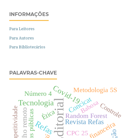
INFORMAÇÕES
Para Leitores
Para Autores
Para Bibliotecários
PALAVRAS-CHAVE
Covid-19
Metodologia 5S
Número 4
Concicat
Editorial
Tecnologia
Babosa
Controle
Competitividade
Trabalho remoto
Ética
Políticas públicas
Random Forest
Revista Refas
Refas
Educação financeira
CPC 25