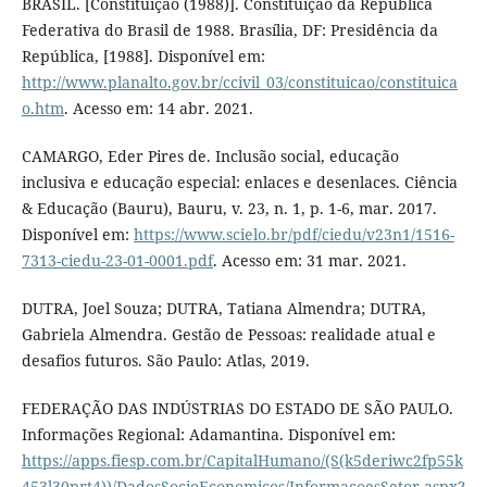
BRASIL. [Constituição (1988)]. Constituição da República
Federativa do Brasil de 1988. Brasília, DF: Presidência da
República, [1988]. Disponível em:
http://www.planalto.gov.br/ccivil_03/constituicao/constituica
o.htm
. Acesso em: 14 abr. 2021.
CAMARGO, Eder Pires de. Inclusão social, educação
inclusiva e educação especial: enlaces e desenlaces. Ciência
& Educação (Bauru), Bauru, v. 23, n. 1, p. 1-6, mar. 2017.
Disponível em:
https://www.scielo.br/pdf/ciedu/v23n1/1516-
7313-ciedu-23-01-0001.pdf
. Acesso em: 31 mar. 2021.
DUTRA, Joel Souza; DUTRA, Tatiana Almendra; DUTRA,
Gabriela Almendra. Gestão de Pessoas: realidade atual e
desafios futuros. São Paulo: Atlas, 2019.
FEDERAÇÃO DAS INDÚSTRIAS DO ESTADO DE SÃO PAULO.
Informações Regional: Adamantina. Disponível em:
https://apps.fiesp.com.br/CapitalHumano/(S(k5deriwc2fp55k
453l30prt4))/DadosSocioEconomicos/InformacoesSetor.aspx?