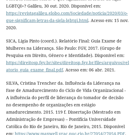
LGBTQI+? Galileu, 30 out. 2020. Disponível em:
https://revistagalileu.globo.com/Sociedade/noticia/2020/03/o-
que-significam-letras-da-sigla-lgbtqi.html
. Acesso em: 15 nov.
2020.
SICA, Ligia Pinto (coord.). Relatório Final: Guia Exame de
Mulheres na Liderança. São Paulo: FGV, 2017. (Grupo de
Pesquisa em Direito, Gênero e Identidade). Disponível em:
https://direitosp.fgv.br/sites/direitosp.fgv.br/files/arquivos/rel
atorio_guia_exame_final.pdf
. Acesso em: 06 abr. 2021.
SILVA, Cristina Trencher da. Influência da Liderança na
Fase de Amadurecimento do Ciclo de Vida Organizacional -
A influência do perfil de liderança do tomador de decisão
no desempenho de organizações em estágio
amadurecimento. 2015. 119 f. Dissertação (Mestrado em
Administração de Empresas) – Pontifícia Universidade
Católica do Rio de Janeiro, Rio de Janeiro, 2015. Disponível
em:
https://www.maxwell.vrac.puc-rio.br/27054/27054.PDF
.