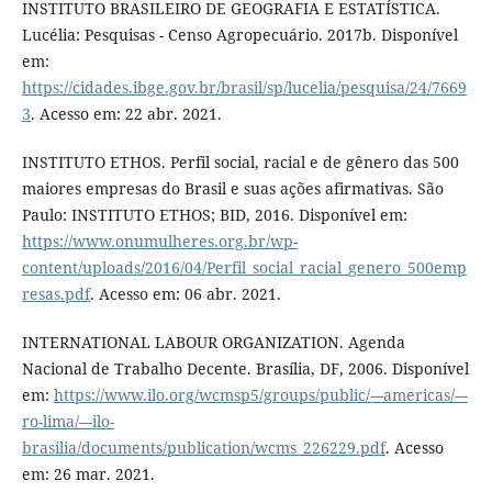
INSTITUTO BRASILEIRO DE GEOGRAFIA E ESTATÍSTICA.
Lucélia: Pesquisas - Censo Agropecuário. 2017b. Disponível
em:
https://cidades.ibge.gov.br/brasil/sp/lucelia/pesquisa/24/7669
3
. Acesso em: 22 abr. 2021.
INSTITUTO ETHOS. Perfil social, racial e de gênero das 500
maiores empresas do Brasil e suas ações afirmativas. São
Paulo: INSTITUTO ETHOS; BID, 2016. Disponível em:
https://www.onumulheres.org.br/wp-
content/uploads/2016/04/Perfil_social_racial_genero_500emp
resas.pdf
. Acesso em: 06 abr. 2021.
INTERNATIONAL LABOUR ORGANIZATION. Agenda
Nacional de Trabalho Decente. Brasília, DF, 2006. Disponível
em:
https://www.ilo.org/wcmsp5/groups/public/---americas/---
ro-lima/---ilo-
brasilia/documents/publication/wcms_226229.pdf
. Acesso
em: 26 mar. 2021.