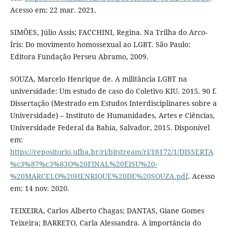
Acesso em: 22 mar. 2021.
SIMÕES, Júlio Assis; FACCHINI, Regina. Na Trilha do Arco-
Íris: Do movimento homossexual ao LGBT. São Paulo:
Editora Fundação Perseu Abramo, 2009.
SOUZA, Marcelo Henrique de. A militância LGBT na
universidade: Um estudo de caso do Coletivo KIU. 2015. 90 f.
Dissertação (Mestrado em Estudos Interdisciplinares sobre a
Universidade) – Instituto de Humanidades, Artes e Ciências,
Universidade Federal da Bahia, Salvador, 2015. Disponível
em:
https://repositorio.ufba.br/ri/bitstream/ri/18172/1/DISSERTA
%c3%87%c3%83O%20FINAL%20EISU%20-
%20MARCELO%20HENRIQUE%20DE%20SOUZA.pdf
. Acesso
em: 14 nov. 2020.
TEIXEIRA, Carlos Alberto Chagas; DANTAS, Giane Gomes
Teixeira; BARRETO, Carla Alessandra. A importância do