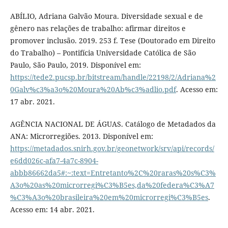
ABÍLIO, Adriana Galvão Moura. Diversidade sexual e de
gênero nas relações de trabalho: afirmar direitos e
promover inclusão. 2019. 253 f. Tese (Doutorado em Direito
do Trabalho) – Pontifícia Universidade Católica de São
Paulo, São Paulo, 2019. Disponível em:
https://tede2.pucsp.br/bitstream/handle/22198/2/Adriana%2
0Galv%c3%a3o%20Moura%20Ab%c3%adlio.pdf
. Acesso em:
17 abr. 2021.
AGÊNCIA NACIONAL DE ÁGUAS. Catálogo de Metadados da
ANA: Microrregiões. 2013. Disponível em:
https://metadados.snirh.gov.br/geonetwork/srv/api/records/
e6dd026c-afa7-4a7c-8904-
abbb86662da5#:~:text=Entretanto%2C%20raras%20s%C3%
A3o%20as%20microrregi%C3%B5es,da%20federa%C3%A7
%C3%A3o%20brasileira%20em%20microrregi%C3%B5es
.
Acesso em: 14 abr. 2021.