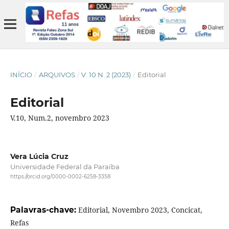
INÍCIO
/
ARQUIVOS
/
V. 10 N. 2 (2023)
/
Editorial
Editorial
V.10, Num.2, novembro 2023
Vera Lúcia Cruz
Universidade Federal da Paraíba
https://orcid.org/0000-0002-6258-3358
Palavras-chave:
Editorial, Novembro 2023, Concicat,
Refas