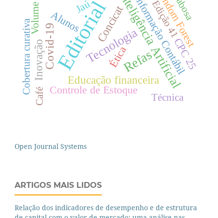
Random Forest
Volume 12
Inteligência Artificial
Babosa
Informação Contábil
Editorial
Jaú
Edição 41
Concicat
Alunos
Cobertura curativa
Covid-19
Tecnologia
CPC 25
Inovação
Ética
Refas
Educação financeira
Controle de Estoque
Café
Técnica
Open Journal Systems
ARTIGOS MAIS LIDOS
Relação dos indicadores de desempenho e de estrutura
de capital com o valor de mercado: uma análise nas