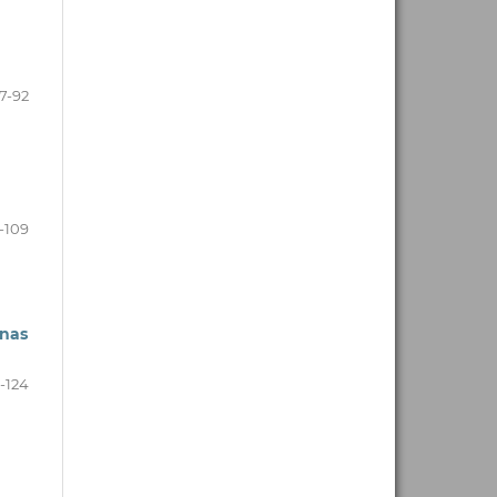
7-92
-109
 nas
0-124