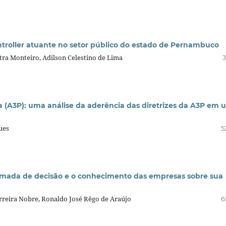
ntroller atuante no setor público do estado de Pernambuco
tra Monteiro, Adilson Celestino de Lima
3
 (A3P): uma análise da aderência das diretrizes da A3P em
ues
5
tomada de decisão e o conhecimento das empresas sobre sua
erreira Nobre, Ronaldo José Rêgo de Araújo
6