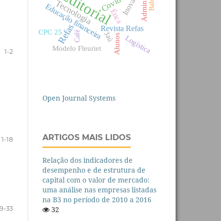
Editorial
Inovação
Covid-19
Babosa
Tecnologia
Educação financeira
Ética
Refas
Revista Refas
CPC 25
Café
Jaú
Alunos
Logística
Modelo Fleuriet
1-2
Open Journal Systems
ARTIGOS MAIS LIDOS
1-18
Relação dos indicadores de
desempenho e de estrutura de
capital com o valor de mercado:
uma análise nas empresas listadas
na B3 no período de 2010 a 2016
19-33
32