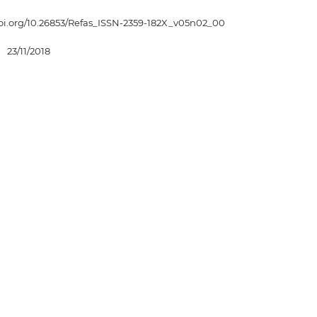
doi.org/10.26853/Refas_ISSN-2359-182X_v05n02_00
:
23/11/2018