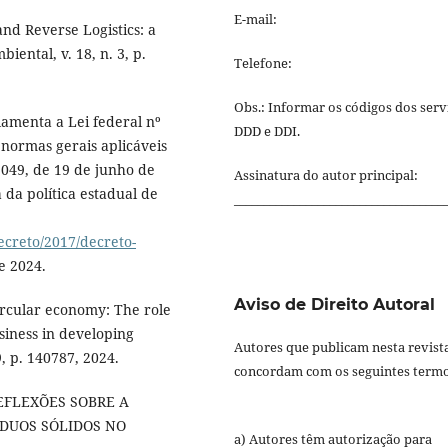
E-mail:
and Reverse Logistics: a
iental, v. 18, n. 3, p.
Telefone:
Obs.: Informar os códigos dos serv
lamenta a Lei federal nº
DDD e DDI.
 normas gerais aplicáveis
049, de 19 de junho de
Assinatura do autor principal:
da política estadual de
___________________________________
decreto/2017/decreto-
e 2024.
Aviso de Direito Autoral
ircular economy: The role
usiness in developing
Autores que publicam nesta revist
, p. 140787, 2024.
concordam com os seguintes termo
REFLEXÕES SOBRE A
ÍDUOS SÓLIDOS NO
a) Autores têm autorização para