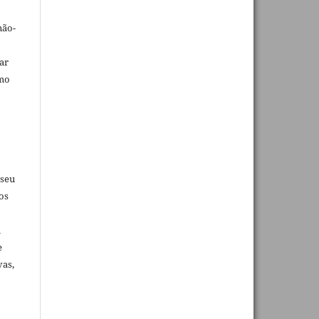
não-
car
omo
 seu
os
u
e
vas,