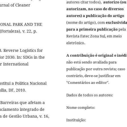
autores citar todos),
autorizo (ou
rnal of Cleaner
autorizam, no caso de diversos
autores) a publicação do artigo
(nome do artigo), com
exclusivid
ATIONAL PARK AND THE
para a primeira publicação
pela
rtaleza), v. 22, p.
Revista Fatec Zona Sul, em meio
eletrônico.
 Reverse Logistics for
A contribuição é original e inédi
or 2030. In: SDGs in the
não está sendo avaliada para
 International
publicação por outra revista; caso
contrário, deve-se justificar em
"Comentários ao editor".
stitui a Política Nacional
ília, DF, 2010.
Dados de todos os autores:
 Barreiras que afetam a
Nome completo:
enciamento integrado de
ra de Gestão Urbana, v. 16,
Instituição: