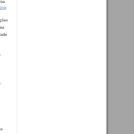
uma
tion
ações
 na
dade
e
,
os