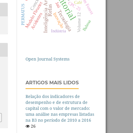
Inteligência Artificial
Random Forest
Editorial
Concicat
Café
CPC 25
Modelo Fleuriet
Jaú
PERMATUS
Refas
Tecnologia
Inovação
Acidentes
Volume 12
Babosa
Indústria
Open Journal Systems
ARTIGOS MAIS LIDOS
Relação dos indicadores de
F
desempenho e de estrutura de
capital com o valor de mercado:
uma análise nas empresas listadas
na B3 no período de 2010 a 2016
26