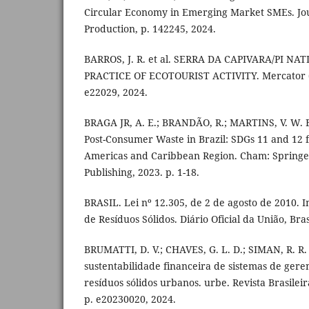
Circular Economy in Emerging Market SMEs. Jou
Production, p. 142245, 2024.
BARROS, J. R. et al. SERRA DA CAPIVARA/PI N
PRACTICE OF ECOTOURIST ACTIVITY. Mercator (Fo
e22029, 2024.
BRAGA JR, A. E.; BRANDÃO, R.; MARTINS, V. W. B.
Post-Consumer Waste in Brazil: SDGs 11 and 12 f
Americas and Caribbean Region. Cham: Springer
Publishing, 2023. p. 1-18.
BRASIL. Lei nº 12.305, de 2 de agosto de 2010. In
de Resíduos Sólidos. Diário Oficial da União, Bras
BRUMATTI, D. V.; CHAVES, G. L. D.; SIMAN, R. R.
sustentabilidade financeira de sistemas de ger
resíduos sólidos urbanos. urbe. Revista Brasilei
p. e20230020, 2024.