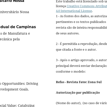
sitário Nossa
Este trabalho está licenciado sob 
licença
Creative Commons Attribu
4.0 International License
.
iversitário Nossa
1 - As fontes dos dados, as autoriz
pertinentes e os textos publicados
adual de Campinas
revista são de inteira responsabili
de seus autores.
as de Manufatura e
ecânica pela
2 - É permitida a reprodução, desd
que citada a fonte e o autor.
3 - Após o artigo aprovado, o autor
principal deverá enviar declaração
conforme o modelo:
Refas - Revista Fatec Zona Sul
o Opportunities: Driving
Development Goals.
Autorização par publicação
(Nome do autor), (no caso de vári
cial Value: Catalyzing