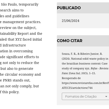
 São Paulo, temporarily
PUBLICADO
search aims to
es and guidelines
25/06/2024
ste management practices.
review on the subject,
tainability Report and the
led that XYZ faced initial
COMO CITAR
nd infrastructure
nation in overcoming
Souza, F. R., & Ribeiro Junior, R.
de significant efforts to
(2024). National solid waste policy in
g not only to reduce the
the brazilian business context: Case
 but also to generate
study of company xyz.
Refas - Revista
Fatec Zona Sul
,
10
(5), 1–15.
 the circular economy and
Recuperado de
he PNRS stands out,
https://www.revistarefas.com.br/Rev
an not only comply, but
ATECZS/article/view/744
 this policy.
Fomatos de Citação