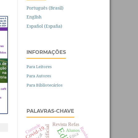
Português (Brasil)
English
Español (España)
INFORMAÇÕES
Para Leitores
Para Autores
Para Bibliotecários
PALAVRAS-CHAVE
Revista Refas
Controle
Covid-19
Alunos
Ética