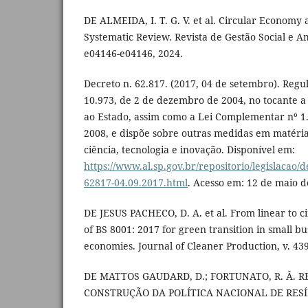
DE ALMEIDA, I. T. G. V. et al. Circular Economy 
Systematic Review. Revista de Gestão Social e Amb
e04146-e04146, 2024.
Decreto n. 62.817. (2017, 04 de setembro). Regu
10.973, de 2 de dezembro de 2004, no tocante a
ao Estado, assim como a Lei Complementar nº 1.
2008, e dispõe sobre outras medidas em matéria 
ciência, tecnologia e inovação. Disponível em:
https://www.al.sp.gov.br/repositorio/legislacao/
62817-04.09.2017.html
. Acesso em: 12 de maio d
DE JESUS PACHECO, D. A. et al. From linear to c
of BS 8001: 2017 for green transition in small b
economies. Journal of Cleaner Production, v. 439
DE MATTOS GAUDARD, D.; FORTUNATO, R. Â. 
CONSTRUÇÃO DA POLÍTICA NACIONAL DE RES