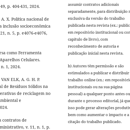
assumir contratos adicionais
49, p. 404-431, 2024.
separadamente, para distribuição 
exclusiva da versão do trabalho
A. X. Política nacional de
publicada nesta revista (ex.: publi
da inclusão socioeconômica
em repositório institucional ou c
1, n. 5, p. e4076-e4076,
capítulo de livro), com
reconhecimento de autoria e
ersa como Ferramenta
publicação inicial nesta revista.
 Aparelhos Celulares.
b) Autores têm permissão e são
 n. 1, 2024.
estimulados a publicar e distribuir
 VAN ELK, A. G. H. P.
trabalho online (ex.: em repositóri
al de Resíduos Sólidos na
institucionais ou na sua página
perativas de reciclagem no
pessoal) a qualquer ponto antes o
Ambiental e
durante o processo editorial, já qu
2024.
isso pode gerar alterações produti
bem como aumentar o impacto e a
 contratos de
citação do trabalho publicado.
nistrativo, v. 11, n. 1, p.