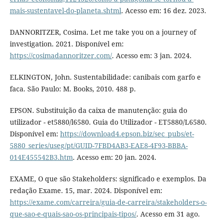
mais-sustentavel-do-planeta.shtml
. Acesso em: 16 dez. 2023.
DANNORITZER, Cosima. Let me take you on a journey of
investigation. 2021. Disponível em:
https://cosimadannoritzer.com/
. Acesso em: 3 jan. 2024.
ELKINGTON, John. Sustentabilidade: canibais com garfo e
faca. São Paulo: M. Books, 2010. 488 p.
EPSON. Substituição da caixa de manutenção: guia do
utilizador - et5880/l6580. Guia do Utilizador - ET5880/L6580.
Disponível em:
https://download4.epson.biz/sec_pubs/et-
5880_series/useg/pt/GUID-7FBD4AB3-EAE8-4F93-BBBA-
014E455542B3.htm
. Acesso em: 20 jan. 2024.
EXAME, O que são Stakeholders: significado e exemplos. Da
redação Exame. 15, mar. 2024. Disponível em:
https://exame.com/carreira/guia-de-carreira/stakeholders-o-
que-sao-e-quais-sao-os-principais-tipos/
. Acesso em 31 ago.