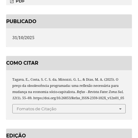
PDF
PUBLICADO
31/10/2025
COMO CITAR
Tagava, E., Costa, S. C. S. da, Minozzi, G. L., & Dias, M. A. (2025). O
preço da obsolescência programada: uma reflexão necessária para
mudança na economia sócio-capitalista.
Refas - Revista Fatec Zona Sul
,
12
(1), 55–69. https://doi.org/10.26853/Refas_ISSN-2359-182X_v12n01_05
Fomatos de Citação
EDIÇÃO