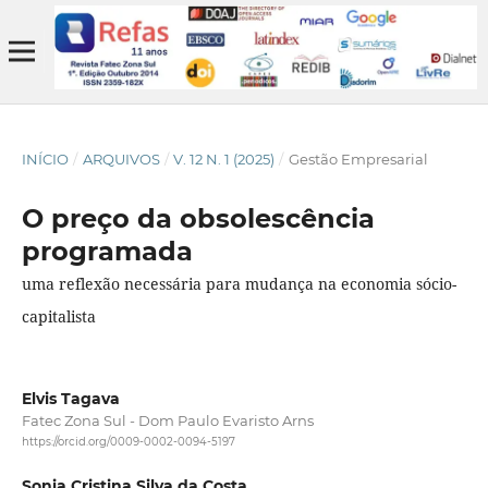
INÍCIO
/
ARQUIVOS
/
V. 12 N. 1 (2025)
/
Gestão Empresarial
O preço da obsolescência
programada
uma reflexão necessária para mudança na economia sócio-
capitalista
Elvis Tagava
Fatec Zona Sul - Dom Paulo Evaristo Arns
https://orcid.org/0009-0002-0094-5197
Sonia Cristina Silva da Costa