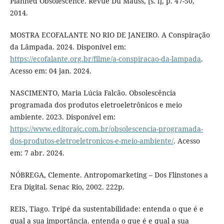
Planned Obsolescence. Revue Du Mauss, [s. l], p. 47-50,
2014.
MOSTRA ECOFALANTE NO RIO DE JANEIRO. A Conspiração
da Lâmpada. 2024. Disponível em:
https://ecofalante.org.br/filme/a-conspiracao-da-lampada
.
Acesso em: 04 jan. 2024.
NASCIMENTO, Maria Lúcia Falcão. Obsolescência
programada dos produtos eletroeletrônicos e meio
ambiente. 2023. Disponível em:
https://www.editorajc.com.br/obsolescencia-programada-
dos-produtos-eletroeletronicos-e-meio-ambiente/
. Acesso
em: 7 abr. 2024.
NÓBREGA, Clemente. Antropomarketing – Dos Flinstones a
Era Digital. Senac Rio, 2002. 222p.
REIS, Tiago. Tripé da sustentabilidade: entenda o que é e
qual a sua importância. entenda o que é e qual a sua