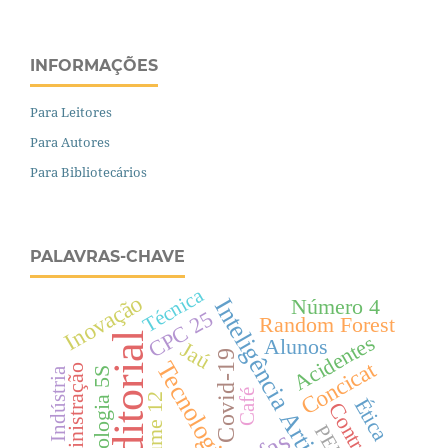
INFORMAÇÕES
Para Leitores
Para Autores
Para Bibliotecários
PALAVRAS-CHAVE
Técnica
Inovação
Inteligência Artificial
Número 4
CPC 25
Random Forest
Acidentes
Editorial
Alunos
Jaú
Covid-19
Concicat
Tecnologia
Administração
Indústria
Metodologia 5S
Café
Volume 12
Ética
Controle