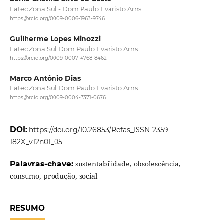
Fatec Zona Sul - Dom Paulo Evaristo Arns
https://orcid.org/0009-0006-1963-9746
Guilherme Lopes Minozzi
Fatec Zona Sul Dom Paulo Evaristo Arns
https://orcid.org/0009-0007-4768-8462
Marco Antônio Dias
Fatec Zona Sul Dom Paulo Evaristo Arns
https://orcid.org/0009-0004-7371-0676
DOI:
https://doi.org/10.26853/Refas_ISSN-2359-
182X_v12n01_05
Palavras-chave:
sustentabilidade, obsolescência,
consumo, produção, social
RESUMO